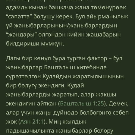
адамдыкынан башкача жана төмөнүрөөк
“сапатта” болушу керек. Бул айырмачылык
үй жаныбарларынын/жаныбарлардын
“жандары” өлгөндөн кийин жашабарын
билдириши мүмкүн.
Дагы бир көңүл бура турган фактор – бул
жаныбарлар Башталыш китебинде
сүрөттөлгөн Кудайдын жаратылышынын
бир бөлүгү экендиги. Кудай
жаныбарларды жаратып, алар жакшы
экендигин айткан (
Башталыш 1:25
). Демек,
алар үчүн жаңы дүйнөдө болбогонго себеп
жок (
Аян 21:1
). Миң жылдык
падышачылыкта жаныбарлар болору