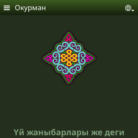
Skip to main content
Окурман
Se
Үй жаныбарлары же деги