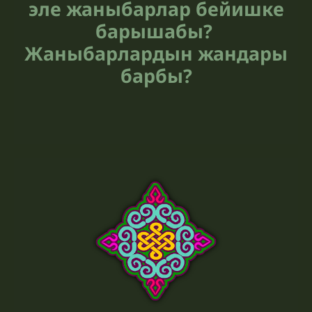
эле жаныбарлар бейишке
барышабы?
Жаныбарлардын жандары
барбы?