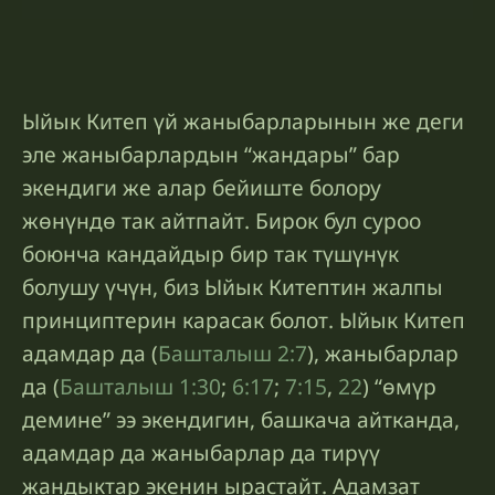
Ыйык Китеп үй жаныбарларынын же деги
эле жаныбарлардын “жандары” бар
экендиги же алар бейиште болору
жөнүндө так айтпайт. Бирок бул суроо
боюнча кандайдыр бир так түшүнүк
болушу үчүн, биз Ыйык Китептин жалпы
принциптерин карасак болот. Ыйык Китеп
адамдар да (
Башталыш 2:7
), жаныбарлар
да (
Башталыш 1:30
;
6:17
;
7:15
,
22
) “өмүр
демине” ээ экендигин, башкача айтканда,
адамдар да жаныбарлар да тирүү
жандыктар экенин ырастайт. Адамзат