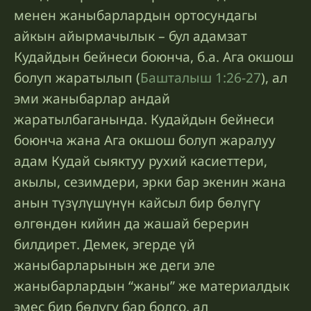
менен жаныбарлардын ортосундагы
айкын айырмачылык – бул адамзат
Кудайдын бейнеси боюнча, б.а. Ага окшош
болуп жаратылып (
Башталыш 1:26-27
), ал
эми жаныбарлар андай
жаратылбаганында. Кудайдын бейнеси
боюнча жана Ага окшош болуп жаралуу
адам Кудай сыяктуу рухий касиеттери,
акылы, сезимдери, эрки бар экенин жана
анын түзүлүшүнүн кайсыл бир бөлүгү
өлгөндөн кийин да жашай берерин
билдирет. Демек, эгерде үй
жаныбарларынын же деги эле
жаныбарлардын “жаны” же материалдык
эмес бир бөлүгү бар болсо, ал