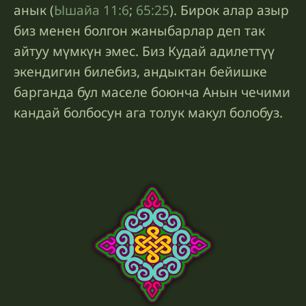
анык (
Ышайа 11:6
;
65:25
). Бирок алар азыр
биз менен болгон жаныбарлар деп так
айтуу мүмкүн эмес. Биз Кудай адилеттүү
экендигин билебиз, андыктан бейишке
барганда бул маселе боюнча Анын чечими
кандай болбосун ага толук макул болобуз.